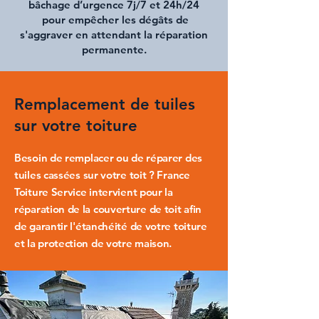
bâchage d’urgence 7j/7 et 24h/24
pour empêcher les dégâts de
s'aggraver en attendant la réparation
permanente.
Remplacement de tuiles
sur votre toiture
Besoin de
remplacer
ou de
réparer des
tuiles cassées
sur votre toit ?
France
Toiture Service
intervient pour la
réparation de la couverture de toit
afin
de garantir l'
étanchéité de votre toiture
et la protection de votre maison.