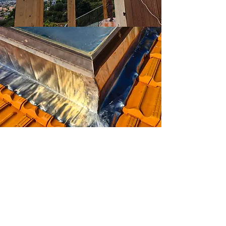
Réparation de la zinguerie
Nous sommes experts dans la
réparation de la
zinguerie
, y compris la
réparation et remplacement de vos
gouttières
, des
descentes pluviales
et
des
chéneaux
.