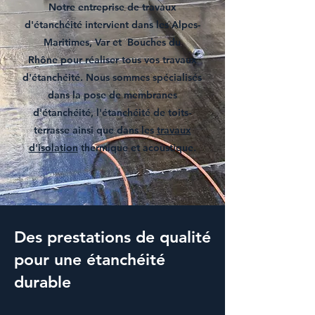
Notre entreprise de
travaux
d'étanchéité
intervient dans les Alpes-
Maritimes,
Var et Bouches du
Rhône
pour réaliser tous vos
travaux
d'étanchéité
. Nous sommes spécialisés
dans la
pose de membranes
d'étanchéité,
l'
étanchéité de toits-
terrasse
ainsi que dans les
travaux
d'isolation
thermique et acoustique
.
Des prestations de qualité
pour une étanchéité
durable