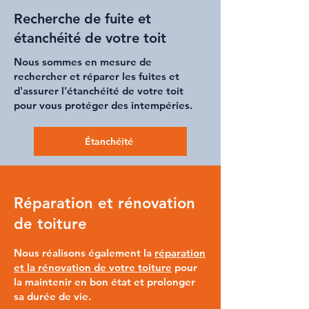
Recherche de fuite et
étanchéité de votre toit
Nous sommes en mesure de
rechercher et
réparer les fuites
et
d'assurer l'
étanchéité de votre toit
pour vous protéger des intempéries.
Étanchéité
Réparation et rénovation
de toiture
Nous réalisons également la
réparation
et la
rénovation de votre toiture
pour
la maintenir en bon état et prolonger
sa durée de vie.