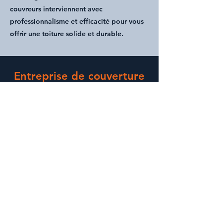
couvreurs
interviennent avec
professionnalisme et efficacité pour vous
offrir une
toiture solide et durable
.
Entreprise de couverture
en région PACA
France Toiture Service
est une
entreprise de couverture
de
toiture
offrant une gamme complète de
services en région Provence - Alpes -
Côte d'Azur. De la
pose de toiture
à la
réparation
et à la
rénovation
, nous
sommes là pour répondre à tous vos
besoins. Nous offrons des services de
nettoyage de toiture
, de
démoussage
,