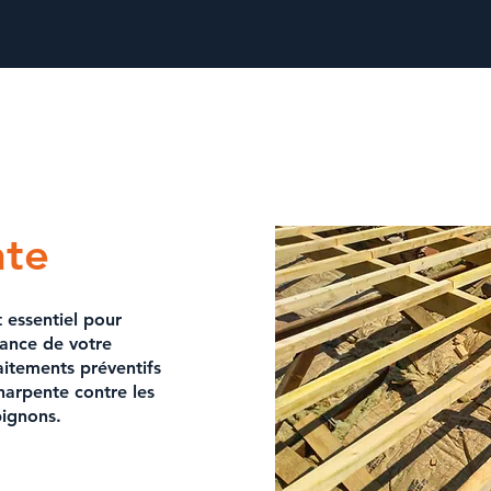
nte
 essentiel pour
stance de votre
aitements préventifs
harpente contre les
pignons.