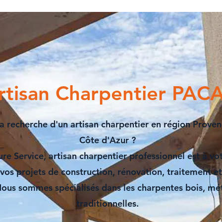
rtisan Charpentier PAC
la recherche d'un
artisan charpentier en région Proven
Côte d'Azur
?
ure Service,
artisan charpentier
professionnel est à vot
 vos projets de
construction
,
rénovation
,
traitement
e
Nous sommes spécialisés dans les
charpentes bois
, mé
traditionnelles.