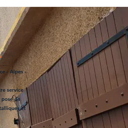
A
ce - Alpes -
re service
t
pose de
talliques et