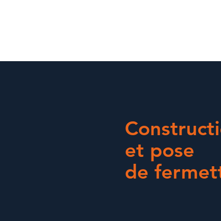
Construct
et pose
de fermet