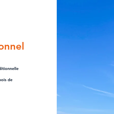
ionnel
itionnelle
bois
de