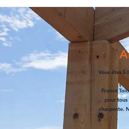
A
Vous êtes à 
France Toit
pour tous
charpente
. 