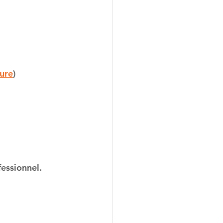
ure
)
fessionnel.