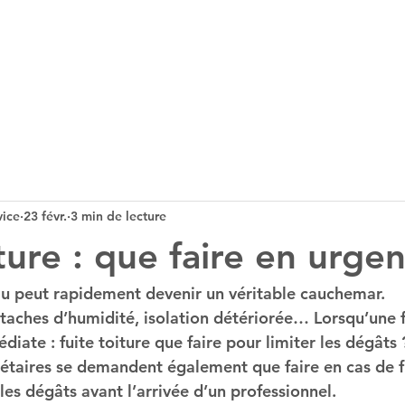
Accueil
Nos services
Galerie
Blog
FAQ
vice
23 févr.
3 min de lecture
ture : que faire en urge
eau peut rapidement devenir un véritable cauchemar. 
 taches d’humidité, isolation détériorée… Lorsqu’une f
diate : 
fuite toiture que faire pour limiter les dégâts 
étaires se demandent également 
que faire en cas de f
 les dégâts avant l’arrivée d’un professionnel.