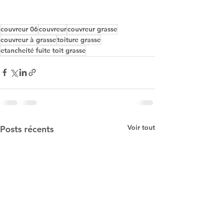
couvreur 06
couvreur
couvreur grasse
couvreur à grasse
toiture grasse
etancheité fuite toit grasse
Voir tout
Posts récents