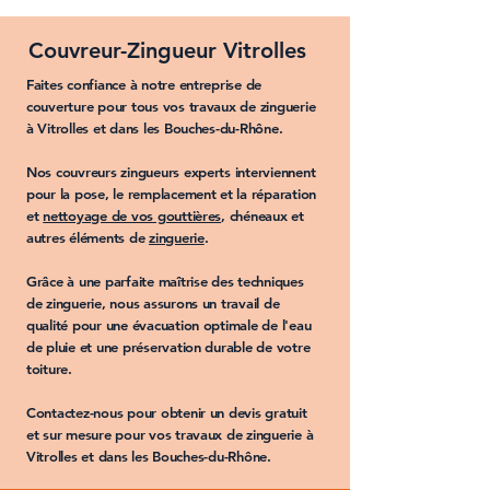
Couvreur-Zingueur Vitrolles
Faites confiance à notre
entreprise de
couverture
pour tous vos travaux de
zinguerie
à Vitrolles
et dans les
Bouches-du-Rhône
.
Nos
couvreurs zingueurs
experts interviennent
pour la
pose
, le
remplacement
et la
réparation
et
nettoyage de vos gouttières
,
chéneaux
et
autres éléments de
zinguerie
.
Grâce à une parfaite maîtrise des techniques
de
zinguerie
, nous assurons un travail de
qualité pour une évacuation optimale de l'eau
de pluie et une préservation durable de votre
toiture
.
Contactez-nous pour obtenir un
devis gratuit
et sur mesure pour vos
travaux de zinguerie à
Vitrolles et dans les Bouches-du-Rhône
.