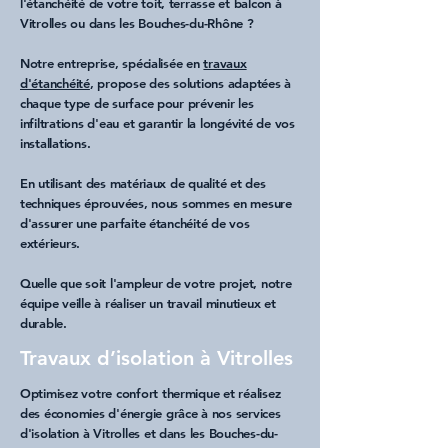
l'
étanchéité de votre toit
,
terrasse
et
balcon
à
Vitrolles
ou dans les
Bouches-du-Rhône
?
Notre entreprise, spécialisée en
travaux
d'étanchéité
, propose des solutions adaptées à
chaque type de surface pour prévenir les
infiltrations d'eau
et garantir la longévité de vos
installations.
En utilisant des matériaux de qualité et des
techniques éprouvées, nous sommes en mesure
d'assurer une parfaite étanchéité de vos
extérieurs.
Quelle que soit l'ampleur de votre projet, notre
équipe veille à réaliser un travail minutieux et
durable.
Travaux d’isolation à Vitrolles
Optimisez votre confort thermique et réalisez
des économies d'énergie grâce à nos services
d'
isolation à Vitrolles
et dans les
Bouches-du-