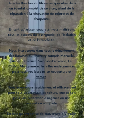
dans les
Bouches du Rhône
se spécialise dans
un éventail complet de services, allant de la
réparation
à la
rénovation de toiture
et de
charpente
.
En tant qu’
artisan couvreur
, nous maîtrisons
tous les aspects de la
zinguerie
, de l'
isolation
et de l'
étanchéité
.
Nous intervenons dans tout le département
des Bouches-du-Rhône, y compris
Marseille
,
Aix-en-Provence
,
Salon-de-Provence
,
La
Ciotat
,
Marignane
et les villes environnantes
pour tous vos besoins en
couverture et
toiture
.
Nous intervenons rapidement et efficacement
pour tous vos
travaux de toiture
, que ce soit
pour une
réparation d'urgence
ou une
rénovation
complète.
En tant qu'
entreprise de couverture à Vitrolles