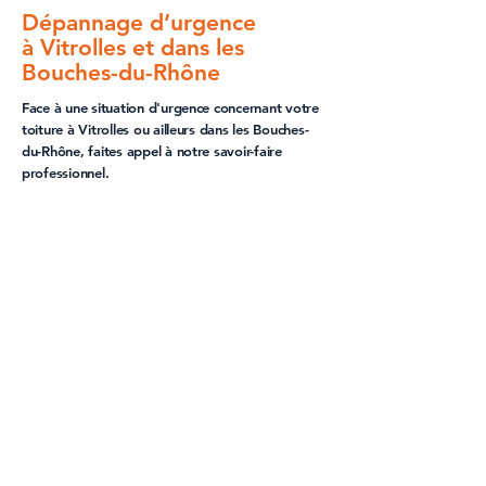
Dépannage d’urgence
à Vitrolles et dans les
Bouches-du-Rhône
Face à une situation d'
urgence
concernant votre
toiture à Vitrolles
ou ailleurs dans les
Bouches-
du-Rhône
, faites appel à notre savoir-faire
professionnel.
Nous répondons présents pour intervenir dans
les plus brefs délais et limiter les conséquences
souvent désastreuses d'une
toiture
endommagée
.
Qu'il s'agisse de
fuites
, de
tuiles cassées
ou
déplacées par un vent violent, nous déployons
notre expertise pour effectuer un
dépannage
d'urgence
efficace et sécurisé.
Nous réalisons également le
bâchage de toit
,
une solution provisoire indispensable pour
protéger votre habitat des intempéries et éviter