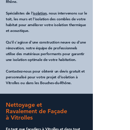
Rhône
.
Spécialistes de l'
isolation
, nous intervenons sur le
toit
, les murs et l’
isolation des combles
de votre
habitat pour améliorer votre isolation thermique
et acoustique.
Qu'il s'agisse d'une construction neuve ou d'une
rénovation, notre équipe de professionnels
utilise des matériaux performants pour garantir
une
isolation
optimale de votre habitation.
Contactez-nous pour obtenir un
devis gratuit
et
personnalisé pour votre projet d'
isolation à
Vitrolles
ou dans les
Bouches-du-Rhône
.
Nettoyage et
Ravalement de Façade
à Vitrolles
En tant que
façadiers à Vitrolles
et dans tout