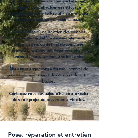
et dans le
13
, nous sommes parfaitement
équipés pour effectuer un
nettoyage
hydrofuge de votre toiture
afin de prolonger
sa durée de vie et de maintenir sa beauté.
Qu'il s'agisse d'une
isolation des combles
pour améliorer l'efficacité énergétique de
votre maison, ou de l'
installation d'une
nouvelle
fenêtre de toit Velux
pour plus de
luminosité, nous sommes à votre service.
Nous nous engageons à fournir un travail de
qualité, dans le respect des délais et de votre
budget.
Contactez-nous dès aujourd'hui pour discuter
de votre projet de
couverture à Vitrolles
.
Pose, réparation et entretien