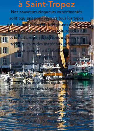
à Saint-Tropez
Nos
couvreurs-zingueurs
expérimentés
sont équipés pour r
éparer tous les types
de toitures
, y compris les
toitures en tuiles
,
les t
oitures en ardoise
, les
toitures en zinc
et les
toitures en tôle.
Nous utilisons des
techniques et des matériaux de qualité
pour assurer la durabilité de nos
réparations.
Que vous ayez besoin d'une réparation
mineure ou d'une rénovation complète de
votre toiture, nous sommes là pour vous
aider. Nous offrons également des
services d'entretien réguliers pour assurer
la longévité de votre toiture.
Si vous cherchez un
couvreur-zingueur de
confiance à Saint-Tropez
pour la
réparation de votre toiture
, contactez
l'entreprise FTS dès aujourd'hui.