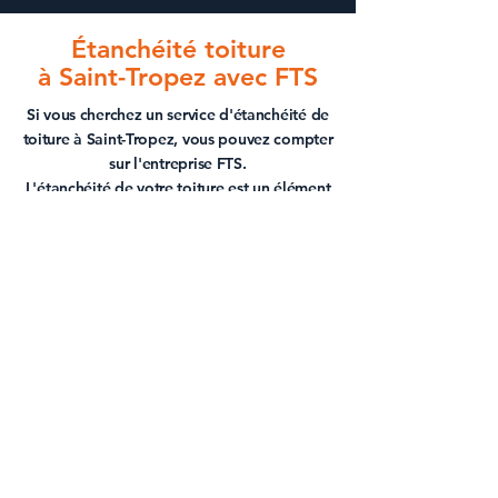
Étanchéité toiture
à Saint-Tropez
avec FTS
Si vous cherchez un service d'
étanchéité de
toiture à Saint-Tropez
, vous pouvez compter
sur l'entreprise FTS.
L'
étanchéité de votre toiture
est un élément
clé pour assurer la protection de votre
maison contre les infiltrations d'eau et les
fuites. Nous sommes également en mesure
de réaliser une inspection approfondie de
votre toiture pour identifier les
problèmes
d'
étanchéité
existants et proposer des
solutions sur mesure adaptées à vos
besoins.
ÉTANCHÉITÉ