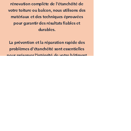
rénovation complète de l'
étanchéité de
votre toiture
ou balcon, nous utilisons des
matériaux et des techniques éprouvées
pour garantir des résultats fiables et
durables.
La prévention et la
réparation rapide
des
problèmes d'étanchéité
sont essentielles
pour préserver l'intégrité de votre bâtiment
et éviter des dommages coûteux à long
terme.
Travaux d'isolation des
combles à La Ciotat et
dans les Bouches du
Rhône
L'
isolation des combles
est une étape
essentielle pour assurer le confort
thermique de votre habitation et réduire vos