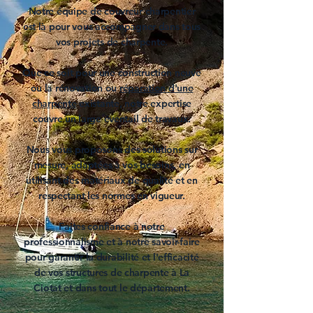
Notre équipe de
couvreur charpentier
est là pour vous accompagner dans tous
vos projets de
charpente
.
Que ce soit pour une
construction
neuve
ou la
rénovation
ou
réparation d'une
charpente
existante, notre expertise
couvre un large éventail de travaux.
Nous vous proposons des solutions sur
mesure, adaptées à vos besoins, en
utilisant des matériaux de qualité et en
respectant les normes en vigueur.
Faites confiance à notre
professionnalisme et à notre savoir-faire
pour garantir la durabilité et l'efficacité
de vos structures de
charpente à La
Ciotat
et dans tout le département.