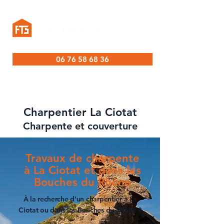
06 76 58 68 36
Charpentier La Ciotat
Charpente et couverture
Travaux de charpente
à La Ciotat et dans les
Bouches du Rhône
À la recherche d'un
charpentier à La
Ciotat
ou dans les
Bouches du Rhône
?