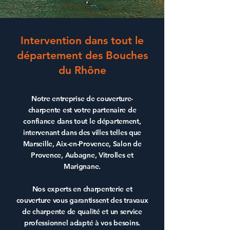
Intervention dans tout le
département des Bouches
du Rhône
Notre entreprise de
couverture-
charpente
est votre partenaire de
confiance dans tout le département,
intervenant dans des villes telles que
Marseille
,
Aix-en-Provence
,
Salon de
Provence
,
Aubagne
,
Vitrolles
et
Marignane
.
Nos experts en
charpenterie
et
couverture
vous garantissent des
travaux
de charpente
de qualité et un service
professionnel adapté à vos besoins.