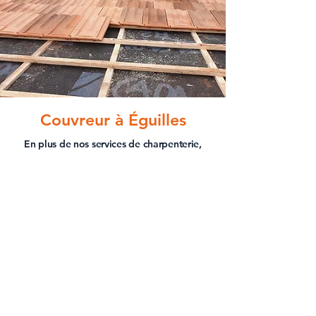
Couvreur à Éguilles
En plus de nos services de charpenterie,
France Toiture Service propose des services
de couverture toiture à Éguilles et ses
environs. Notre équipe de couvreurs
qualifiés est à votre disposition pour tous
vos besoins en matière de
toiture
, de la
réparation à la rénovation en passant par
l'installation de toitures neuves.
EN SAVOIR PLUS