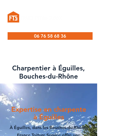
06 76 58 68 36
Charpentier à Éguilles,
Bouches-du-Rhône
Expertise en charpente
à Éguilles
À Éguilles, dans les Bouches-du-Rhône,
France Toiture Service
offre une